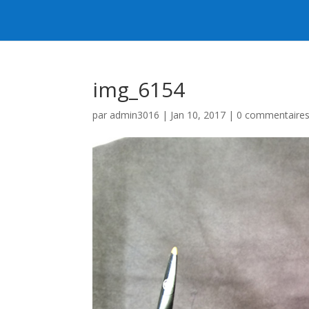
img_6154
par
admin3016
|
Jan 10, 2017
|
0 commentaire